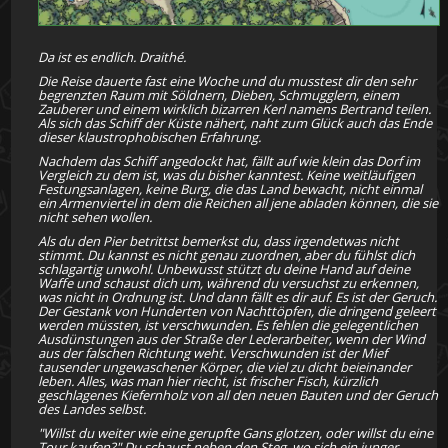
Da ist es endlich. Draithé.
Die Reise dauerte fast eine Woche und du musstest dir den sehr
begrenzten Raum mit Söldnern, Dieben, Schmugglern, einem
Zauberer und einem wirklich bizarren Kerl namens Bertrand teilen.
Als sich das Schiff der Küste nähert, naht zum Glück auch das Ende
dieser klaustrophobischen Erfahrung.
Nachdem das Schiff angedockt hat, fällt auf wie klein das Dorf im
Vergleich zu dem ist, was du bisher kanntest. Keine weitläufigen
Festungsanlagen, keine Burg, die das Land bewacht, nicht einmal
ein Armenviertel in dem die Reichen all jene abladen können, die sie
nicht sehen wollen.
Als du den Pier betrittst bemerkst du, dass irgendetwas nicht
stimmt. Du kannst es nicht genau zuordnen, aber du fühlst dich
schlagartig unwohl. Unbewusst stützt du deine Hand auf deine
Waffe und schaust dich um, während du versuchst zu erkennen,
was nicht in Ordnung ist. Und dann fällt es dir auf. Es ist der Geruch.
Der Gestank von Hunderten von Nachttöpfen, die dringend geleert
werden müssten, ist verschwunden. Es fehlen die gelegentlichen
Ausdünstungen aus der Straße der Lederarbeiter, wenn der Wind
aus der falschen Richtung weht. Verschwunden ist der Mief
tausender ungewaschener Körper, die viel zu dicht beieinander
leben. Alles, was man hier riecht, ist frischer Fisch, kürzlich
geschlagenes Kiefernholz von all den neuen Bauten und der Geruch
des Landes selbst.
"Willst du weiter wie eine gerupfte Gans glotzen, oder willst du eine
Tour kaufen?" Du schaust neben den Steg, wo sich ein junger