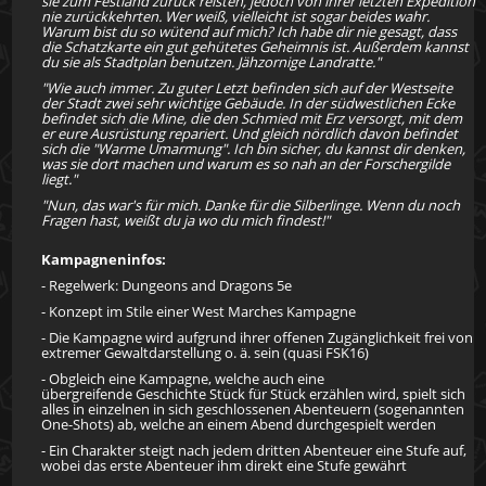
sie zum Festland zurück reisten, jedoch von ihrer letzten Expedition
nie zurückkehrten. Wer weiß, vielleicht ist sogar beides wahr.
Warum bist du so wütend auf mich? Ich habe dir nie gesagt, dass
die Schatzkarte ein gut gehütetes Geheimnis ist. Außerdem kannst
du sie als Stadtplan benutzen. Jähzornige Landratte."
"Wie auch immer. Zu guter Letzt befinden sich auf der Westseite
der Stadt zwei sehr wichtige Gebäude. In der südwestlichen Ecke
befindet sich die Mine, die den Schmied mit Erz versorgt, mit dem
er eure Ausrüstung repariert. Und gleich nördlich davon befindet
sich die "Warme Umarmung". Ich bin sicher, du kannst dir denken,
was sie dort machen und warum es so nah an der Forschergilde
liegt."
"Nun, das war's für mich. Danke für die Silberlinge. Wenn du noch
Fragen hast, weißt du ja wo du mich findest!"
Kampagneninfos:
- Regelwerk: Dungeons and Dragons 5e
- Konzept im Stile einer West Marches Kampagne
- Die Kampagne wird aufgrund ihrer offenen Zugänglichkeit frei von
extremer Gewaltdarstellung o. ä. sein (quasi FSK16)
- Obgleich eine Kampagne, welche auch eine
übergreifende Geschichte Stück für Stück erzählen wird, spielt sich
alles in einzelnen in sich geschlossenen Abenteuern (sogenannten
One-Shots) ab, welche an einem Abend durchgespielt werden
- Ein Charakter steigt nach jedem dritten Abenteuer eine Stufe auf,
wobei das erste Abenteuer ihm direkt eine Stufe gewährt