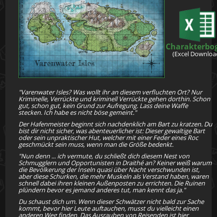
Charakterbo
(Excel Downloa
"Varenwater Isles? Was wollt ihr an diesem verfluchten Ort? Nur
Kriminelle, Verrückte und kriminell Verrückte gehen dorthin. Schon
gut, schon gut, kein Grund zur Aufregung. Lass deine Waffe
stecken. Ich habe es nicht böse gemeint."
Der Hafenmeister beginnt sich nachdenklich am Bart zu kratzen. Du
bist dir nicht sicher, was abenteuerlicher ist: Dieser gewaltige Bart
oder sein unpraktischer Hut, welcher mit einer Feder eines Roc
geschmückt sein muss, wenn man die Größe bedenkt.
"Nun denn ... ich vermute, du schließt dich diesem Nest von
Schmugglern und Opportunisten in Draithé an? Keiner weiß warum
die Bevölkerung der Inseln quasi über Nacht verschwunden ist,
aber diese Schurken, die mehr Muskeln als Verstand haben, waren
schnell dabei ihren kleinen Außenposten zu errichten. Die Ruinen
plündern bevor es jemand anderes tut, man kennt das ja."
Du schaust dich um. Wenn dieser Schwätzer nicht bald zur Sache
kommt, bevor hier Leute auftauchen, musst du vielleicht einen
anderen Weg finden. Das Ausrauben von Reisenden ist hier