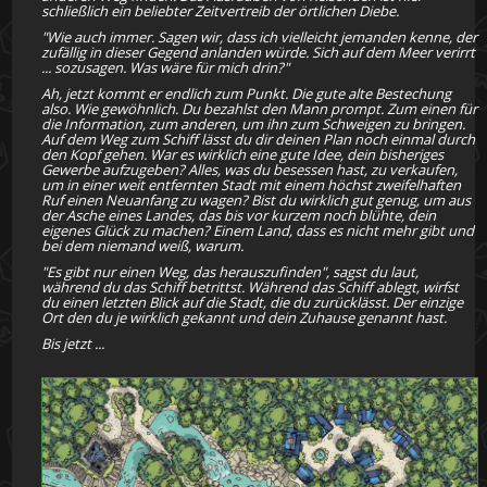
schließlich ein beliebter Zeitvertreib der örtlichen Diebe.
"Wie auch immer. Sagen wir, dass ich vielleicht jemanden kenne, der
zufällig in dieser Gegend anlanden würde. Sich auf dem Meer verirrt
... sozusagen. Was wäre für mich drin?"
Ah, jetzt kommt er endlich zum Punkt. Die gute alte Bestechung
also. Wie gewöhnlich. Du bezahlst den Mann prompt. Zum einen für
die Information, zum anderen, um ihn zum Schweigen zu bringen.
Auf dem Weg zum Schiff lässt du dir deinen Plan noch einmal durch
den Kopf gehen. War es wirklich eine gute Idee, dein bisheriges
Gewerbe aufzugeben? Alles, was du besessen hast, zu verkaufen,
um in einer weit entfernten Stadt mit einem höchst zweifelhaften
Ruf einen Neuanfang zu wagen? Bist du wirklich gut genug, um aus
der Asche eines Landes, das bis vor kurzem noch blühte, dein
eigenes Glück zu machen? Einem Land, dass es nicht mehr gibt und
bei dem niemand weiß, warum.
"Es gibt nur einen Weg, das herauszufinden", sagst du laut,
während du das Schiff betrittst. Während das Schiff ablegt, wirfst
du einen letzten Blick auf die Stadt, die du zurücklässt. Der einzige
Ort den du je wirklich gekannt und dein Zuhause genannt hast.
Bis jetzt ...