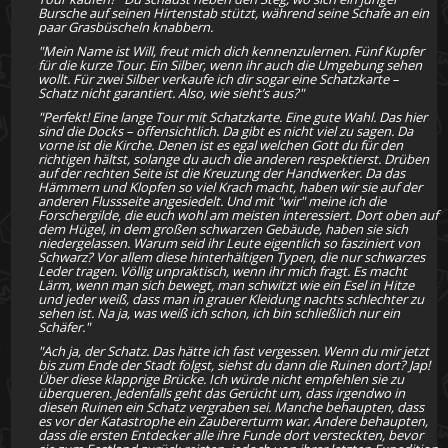
Bursche auf seinen Hirtenstab stützt, während seine Schafe an ein
paar Grasbüscheln knabbern.
"Mein Name ist Will, freut mich dich kennenzulernen. Fünf Kupfer
für die kurze Tour. Ein Silber, wenn ihr auch die Umgebung sehen
wollt. Für zwei Silber verkaufe ich dir sogar eine Schatzkarte –
Schatz nicht garantiert. Also, wie sieht’s aus?"
"Perfekt! Eine lange Tour mit Schatzkarte. Eine gute Wahl. Das hier
sind die Docks – offensichtlich. Da gibt es nicht viel zu sagen. Da
vorne ist die Kirche. Denen ist es egal welchen Gott du für den
richtigen hältst, solange du auch die anderen respektierst. Drüben
auf der rechten Seite ist die Kreuzung der Handwerker. Da das
Hämmern und Klopfen so viel Krach macht, haben wir sie auf der
anderen Flussseite angesiedelt. Und mit "wir" meine ich die
Forschergilde, die euch wohl am meisten interessiert. Dort oben auf
dem Hügel, in dem großen schwarzen Gebäude, haben sie sich
niedergelassen. Warum seid ihr Leute eigentlich so fasziniert von
Schwarz? Vor allem diese hinterhältigen Typen, die nur schwarzes
Leder tragen. Völlig unpraktisch, wenn ihr mich fragt. Es macht
Lärm, wenn man sich bewegt, man schwitzt wie ein Esel in Hitze
und jeder weiß, dass man in grauer Kleidung nachts schlechter zu
sehen ist. Na ja, was weiß ich schon, ich bin schließlich nur ein
Schäfer."
"Ach ja, der Schatz. Das hätte ich fast vergessen. Wenn du mir jetzt
bis zum Ende der Stadt folgst, siehst du dann die Ruinen dort? Jap!
Über diese klapprige Brücke. Ich würde nicht empfehlen sie zu
überqueren. Jedenfalls geht das Gerücht um, dass irgendwo in
diesen Ruinen ein Schatz vergraben sei. Manche behaupten, dass
es vor der Katastrophe ein Zaubererturm war. Andere behaupten,
dass die ersten Entdecker alle ihre Funde dort versteckten, bevor