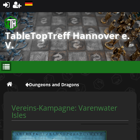
Registrieren
TableTopTreff Hannover e.
V.
Dungeons and Dragons
Vereins-Kampagne: Varenwater
Isles