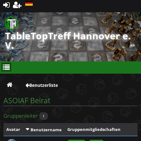
Registrieren
TableTopTreff Hannover e.
V.
Benutzerliste
ASOIAF Beirat
Gruppenleiter
1
Avatar
Gruppenmitgliedschaften
Benutzername