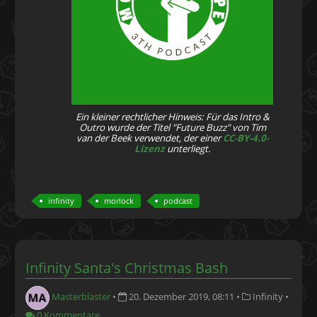
Ein kleiner rechtlicher Hinweis: Für das Intro &
Outro wurde der Titel "Future Buzz" von Tim
van der Beek verwendet, der einer
CC-BY-4.0-
Lizenz
unterliegt.
infinity
morlock
podcast
Infinity Santa's Christmas Bash
Masterblaster
•
20. Dezember 2019, 08:11
•
Infinity
•
0 Kommentare