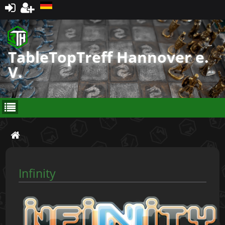
Registrieren
TableTopTreff Hannover e.
V.
Infinity