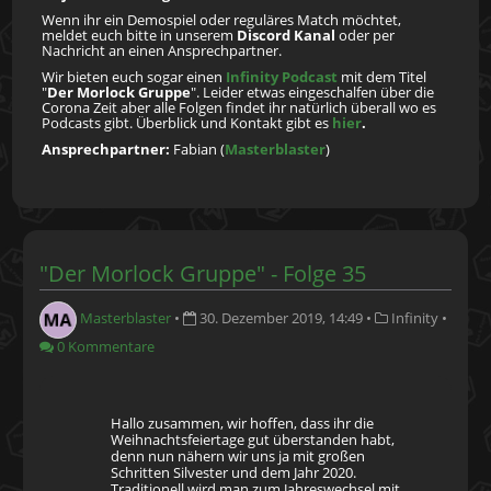
Wenn ihr ein Demospiel oder reguläres Match möchtet,
meldet euch bitte in unserem
Discord Kanal
oder per
Nachricht an einen Ansprechpartner.
Wir bieten euch sogar einen
Infinity Podcast
mit dem Titel
"
Der Morlock Gruppe
". Leider etwas eingeschalfen über die
Corona Zeit aber alle Folgen findet ihr natürlich überall wo es
Podcasts gibt. Überblick und Kontakt gibt es
hier
.
Ansprechpartner:
Fabian (
Masterblaster
)
"Der Morlock Gruppe" - Folge 35
Masterblaster
•
30. Dezember 2019, 14:49
•
Infinity
•
0 Kommentare
Hallo zusammen, wir hoffen, dass ihr die
Weihnachtsfeiertage gut überstanden habt,
denn nun nähern wir uns ja mit großen
Schritten Silvester und dem Jahr 2020.
Traditionell wird man zum Jahreswechsel mit