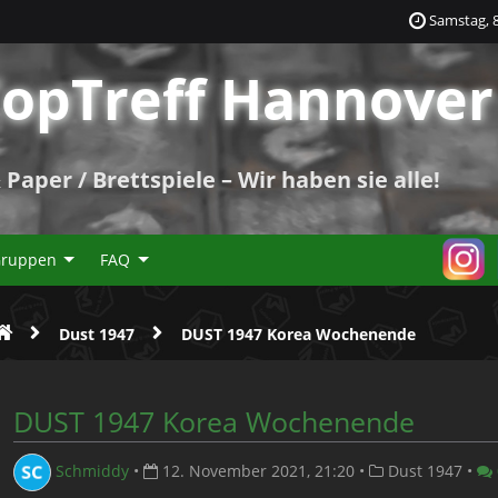
Samstag, 8
opTreff Hannover 
Paper / Brettspiele – Wir haben sie alle!
Gruppen
FAQ
Dust 1947
DUST 1947 Korea Wochenende
DUST 1947 Korea Wochenende
Schmiddy
•
12. November 2021, 21:20
•
Dust 1947
•