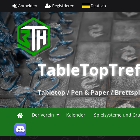
Anmelden
Registrieren
Deutsch
TableTopTref
Tabletop / Pen & Paper / Brettspi
Der Verein
Kalender
Spielsysteme und Gr