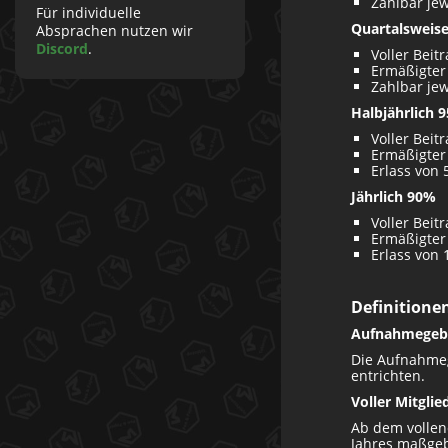
Zahlbar je
Für individuelle
Quartalsweis
Absprachen nutzen wir
Discord
.
Voller Beit
Ermäßigter
Zahlbar jew
Halbjährlich 
Voller Beit
Ermäßigter
Erlass von 
Jährlich 90%
Voller Beit
Ermäßigter
Erlass von 
Definition
Aufnahmege
Die Aufnahme
entrichten.
Voller Mitgli
Ab dem vollend
Jahres maßge