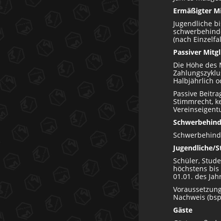
Ermäßigter Mi
Jugendliche bi
schwerbehinde
(nach Einzelf
Passiver Mitgl
Die Höhe des M
Zahlungszyklu
Halbjährlich o
Passive Beitr
Stimmrecht, ke
Vereinseigent
Schwerbehind
Schwerbehinder
Jugendliche/S
Schüler, Stude
höchstens bis
01.01. des Ja
Voraussetzung 
Nachweis (bsp
Gäste