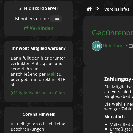
3TH Discord Server
Vereinsinfos
Members online
100
Verbinden
Gebühreno
Unbekannt
•
Ihr wollt Mitglied werden?
Dann füllt den hier drunter
verlinkten Antrag aus und
sendet ihn uns
anschließend per
Mail
zu,
Zahlungszyk
oder gebt ihn direkt im 3TH
ab.
Die Mitglieds
auf verschiede
Mitgliedsantrag ausfüllen
Mitgliedsbeitr
Die Wahl eine
weniger Zahlu
Corona Hinweis
Monatlich
Aktuell gelten offiziell keine
Voller Beit
Beschränkungen.
Ermäßigter