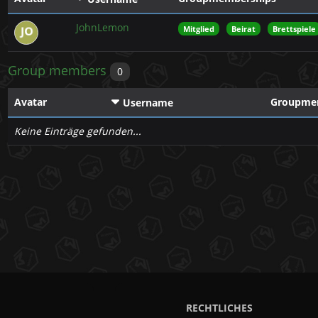
JohnLemon
Mitglied
Beirat
Brettspiele
Group members
0
Avatar
Groupme
Username
Keine Einträge gefunden...
RECHTLICHES