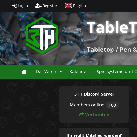
Login
Register
English
TableT
Tabletop / Pen & 
Der Verein
Kalender
Spielsysteme und 
3TH Discord Server
Members online
100
Verbinden
Ihr wollt Mitglied werden?