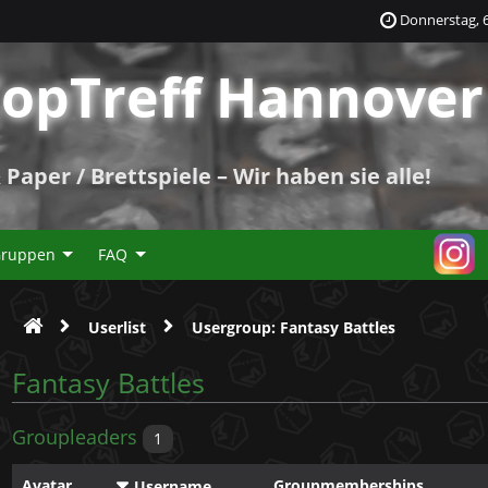
Donnerstag, 6
opTreff Hannover 
Paper / Brettspiele – Wir haben sie alle!
Gruppen
FAQ
Userlist
Usergroup: Fantasy Battles
Fantasy Battles
Groupleaders
1
Avatar
Groupmemberships
Username