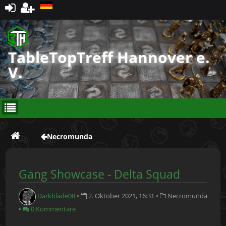
Registrieren
TableTopTreff Hannover e.
V.
Necromunda
Gang Showcase - Delta Squad
Darkblade08
•
2. Oktober 2021, 16:31
•
Necromunda
•
0 Kommentare