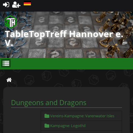
Registrieren
TableTopTreff Hannover e.
V.
Dungeons and Dragons
Vereins-Kampagne: Varenwater Isles
Kampagne: Logothil