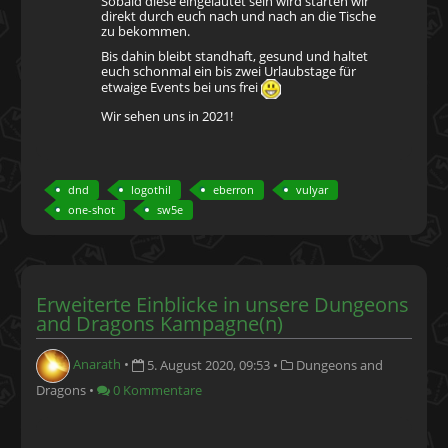
Sobald diese eingeläutet sein wird starten wir
direkt durch euch nach und nach an die Tische
zu bekommen.
Bis dahin bleibt standhaft, gesund und haltet
euch schonmal ein bis zwei Urlaubstage für
etwaige Events bei uns frei
Wir sehen uns in 2021!
dnd
logothil
eberron
vulyar
one-shot
sw5e
Erweiterte Einblicke in unsere Dungeons
and Dragons Kampagne(n)
Anarath
•
5. August 2020, 09:53
•
Dungeons and
Dragons
•
0 Kommentare