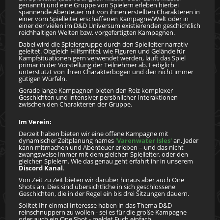
genannt) und eine Gruppe von Spielern erleben hierbei
spannende Abenteuer mit von ihnen erstellten Charakteren in
einer vom Spielleiter erschaffenen Kampagne/Welt oder in
einer der vielen im D&D Universum existierenden geschichtlich
reichhaltigen Welten bzw. vorgefertigten Kampagnen.
Dabei wird die Spielergruppe durch den Spielleiter narrativ
geleitet. Obgleich Hilfsmittel, wie Figuren und Gelände für
Kampfsituationen gern verwendet werden, läuft das Spiel
primär in der Vorstellung der Teilnehmer ab. Lediglich
unterstützt von ihren Charakterbögen und den nicht immer
gütigen Würfeln.
Gerade lange Kampagnen bieten den Reiz komplexer
Geschichten und intensiver persönlicher Interaktionen
zwischen den Charakteren der Gruppe.
Im Verein:
Derzeit haben bieten wir eine offene Kampagne mit
dynamischer Zeitplanung names
'Varenwater Isles'
an. Jeder
kann mitmachen und Abenteuer erleben – und das nicht
zwangsweise immer mit dem gleichen Spielleiter, oder den
gleichen Spielern. Wie das genau geht erfahrt ihr in unserem
Discord Kanal
.
Von Zeit zu Zeit bieten wir darüber hinaus aber auch One
Shots an. Dies sind übersichtliche in sich geschlossene
Geschichten, die in der Regel ein bis drei Sitzungen dauern.
Solltet Ihr einmal Interesse haben in das Thema D&D
reinschnuppern zu wollen - sei es für die große Kampagne
oder auch ein One Shot - meldet Euch einfach