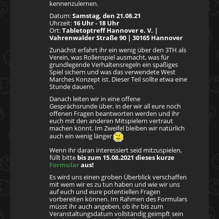
kennenzulernen.
Datum:
Samstag, den 21.08.21
Uhrzeit:
16 Uhr - 18 Uhr
Ort:
Tabletoptreff Hannover e. V. |
Vahrenwalder Straße 90 | 30165 Hannover
Zunächst erfahrt ihr ein wenig über den 3TH als
Verein, was Rollenspiel ausmacht, was für
grundlegende Verhaltensregeln ein spaßiges
Spiel sichern und was das verwendete West
Marches Konzept ist. Dieser Teil sollte etwa eine
Stunde dauern.
Danach leiten wir in eine offene
Gesprächsrunde über, in der wir all eure noch
offenen Fragen beantworten werden und ihr
euch mit den anderen Mitspielern vertraut
machen könnt. Im Zweifel bleiben wir natürlich
auch ein wenig länger
Wenn ihr daran interessiert seid mitzuspielen,
füllt bitte
bis zum 15.08.2021 dieses kurze
Formular
aus!
Es wird uns einen groben Überblick verschaffen
mit wem wir es zu tun haben und wie wir uns
auf euch und eure potentiellen Fragen
vorbereiten können. Im Rahmen des Formulars
müsst ihr auch angeben, ob ihr bis zum
Veranstaltungsdatum vollständig geimpft sein