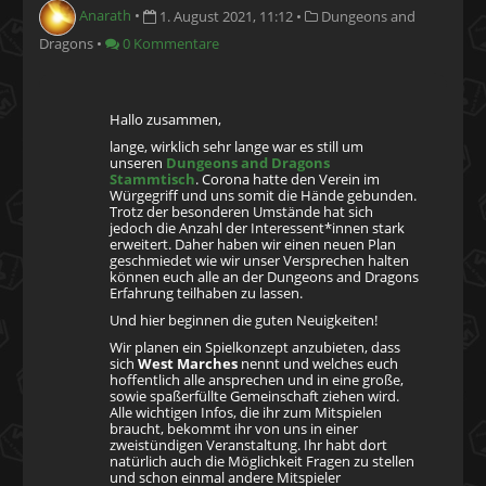
Anarath
•
1. August 2021, 11:12
•
Dungeons and
Dragons
•
0 Kommentare
Hallo zusammen,
lange, wirklich sehr lange war es still um
unseren
Dungeons and Dragons
Stammtisch
. Corona hatte den Verein im
Würgegriff und uns somit die Hände gebunden.
Trotz der besonderen Umstände hat sich
jedoch die Anzahl der Interessent*innen stark
erweitert. Daher haben wir einen neuen Plan
geschmiedet wie wir unser Versprechen halten
können euch alle an der Dungeons and Dragons
Erfahrung teilhaben zu lassen.
Und hier beginnen die guten Neuigkeiten!
Wir planen ein Spielkonzept anzubieten, dass
sich
West Marches
nennt und welches euch
hoffentlich alle ansprechen und in eine große,
sowie spaßerfüllte Gemeinschaft ziehen wird.
Alle wichtigen Infos, die ihr zum Mitspielen
braucht, bekommt ihr von uns in einer
zweistündigen Veranstaltung. Ihr habt dort
natürlich auch die Möglichkeit Fragen zu stellen
und schon einmal andere Mitspieler